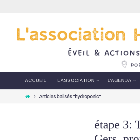
Passer
vers
le
contenu
Passer
ACCUEIL
L’ASSOCIATION
L’AGENDA
vers
le
Home
Articles balisés "hydroponic"
contenu
étape 3: 
Gers, pro