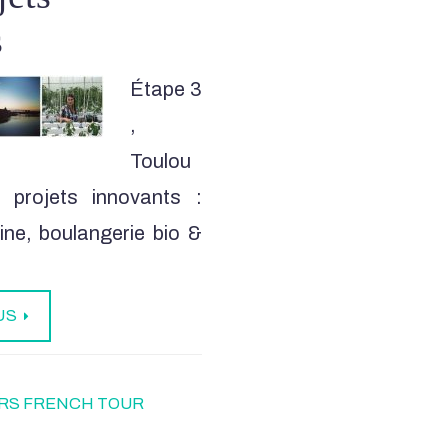
s
Étape 3
,
Toulou
 projets innovants :
aine, boulangerie bio &
US
RS FRENCH TOUR