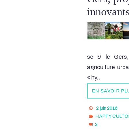
innovant
se & le Gers,
agriculture urb
« hy…
EN SAVOIR PL
2 juin 2016
HAPPY CULTO
2