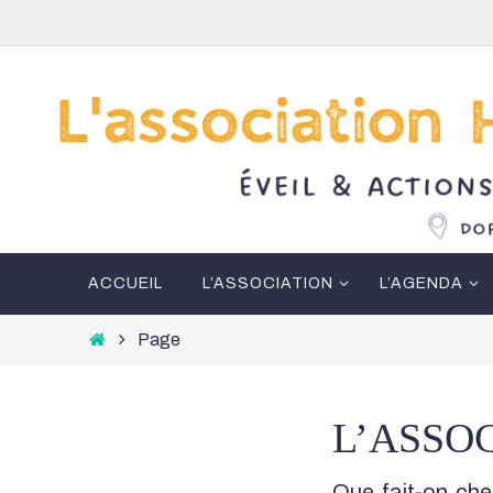
Passer
vers
le
contenu
Passer
ACCUEIL
L’ASSOCIATION
L’AGENDA
vers
le
Home
Page
contenu
L’ASSO
Que fait-on c