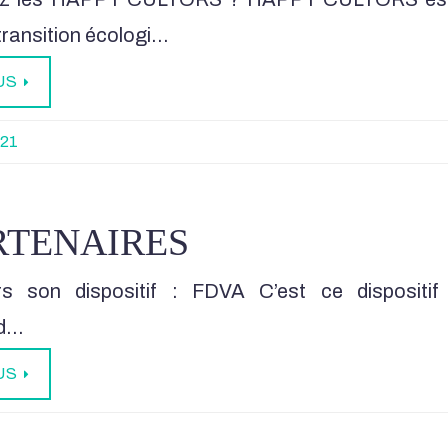
 transition écologi…
US
021
RTENAIRES
rs son dispositif : FDVA C’est ce dispositi
 d…
US