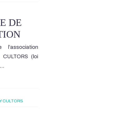
E DE
TION
 l’association
Y CULTORS (loi
a…
PY CULTORS