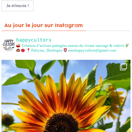
Au jour le jour sur Instagram
happycultors
Création d’actions partagées autour du vivant sauvage & cultivé
Paleyrac, Dordogne
assohappycultors@gmail.com