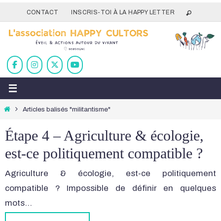
Passer
CONTACT
INSCRIS-TOI À LA HAPPY LETTER
vers
le
contenu
Home
Articles balisés "militantisme"
Étape 4 – Agriculture & écologie,
est-ce politiquement compatible ?
Agriculture & écologie, est-ce politiquement
compatible ? Impossible de définir en quelques
mots…