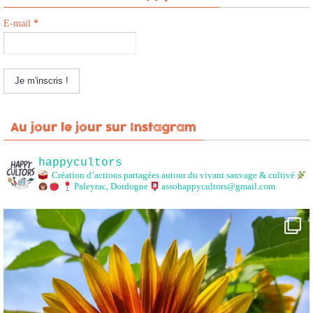
E-mail
*
Au jour le jour sur Instagram
happycultors
Création d’actions partagées autour du vivant sauvage & cultivé
Paleyrac, Dordogne
assohappycultors@gmail.com