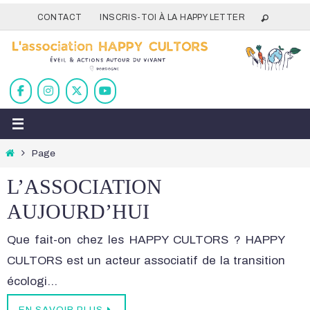
Passer
CONTACT
INSCRIS-TOI À LA HAPPY LETTER
vers
le
contenu
Home
Page
L’ASSOCIATION
AUJOURD’HUI
Que fait-on chez les HAPPY CULTORS ? HAPPY
CULTORS est un acteur associatif de la transition
écologi…
EN SAVOIR PLUS