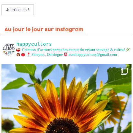
Au jour le jour sur Instagram
happycultors
Création d’actions partagées autour du vivant sauvage & cultivé
Paleyrac, Dordogne
assohappycultors@gmail.com