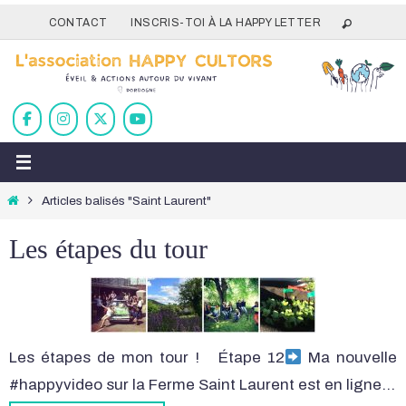
Passer
CONTACT
INSCRIS-TOI À LA HAPPY LETTER
vers
le
contenu
Home
Articles balisés "Saint Laurent"
Les étapes du tour
Les étapes de mon tour ! Étape 12
Ma nouvelle
#happyvideo sur la Ferme Saint Laurent est en ligne…