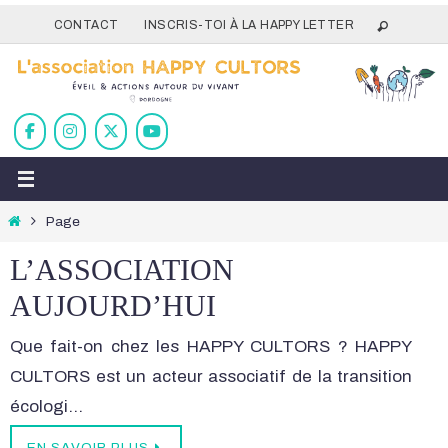
Passer
CONTACT
INSCRIS-TOI À LA HAPPY LETTER
vers
le
contenu
Home
Page
L’ASSOCIATION
AUJOURD’HUI
Que fait-on chez les HAPPY CULTORS ? HAPPY
CULTORS est un acteur associatif de la transition
écologi…
EN SAVOIR PLUS