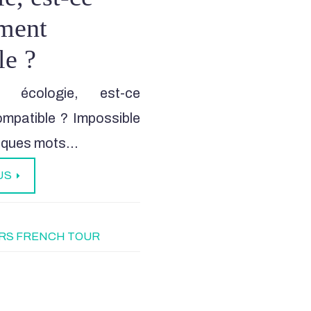
ement
le ?
& écologie, est-ce
ompatible ? Impossible
uelques mots…
US
RS FRENCH TOUR