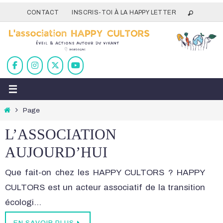
Passer
CONTACT
INSCRIS-TOI À LA HAPPY LETTER
vers
le
contenu
Home
Page
L’ASSOCIATION
AUJOURD’HUI
Que fait-on chez les HAPPY CULTORS ? HAPPY
CULTORS est un acteur associatif de la transition
écologi…
EN SAVOIR PLUS