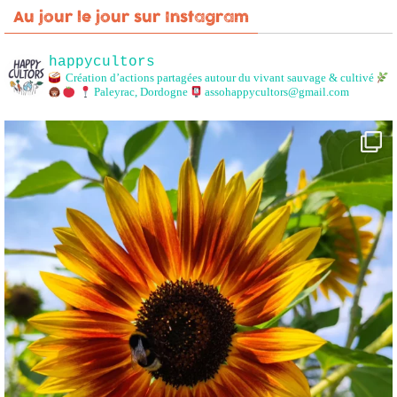
Au jour le jour sur Instagram
happycultors
Création d’actions partagées autour du vivant sauvage & cultivé
Paleyrac, Dordogne
assohappycultors@gmail.com