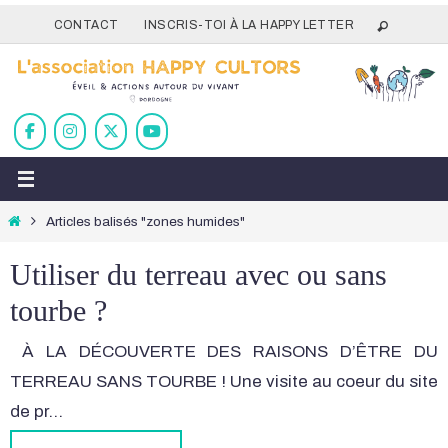
Passer
CONTACT
INSCRIS-TOI À LA HAPPY LETTER
vers
le
contenu
Home
Articles balisés "zones humides"
Utiliser du terreau avec ou sans
tourbe ?
À LA DÉCOUVERTE DES RAISONS D’ÊTRE DU
TERREAU SANS TOURBE ! Une visite au coeur du site
de pr…