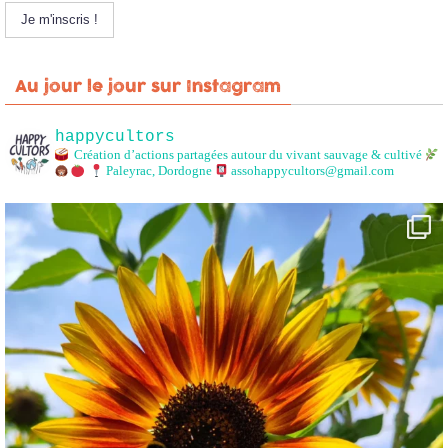
Au jour le jour sur Instagram
happycultors
Création d’actions partagées autour du vivant sauvage & cultivé
Paleyrac, Dordogne
assohappycultors@gmail.com