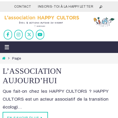
Passer
CONTACT
INSCRIS-TOI À LA HAPPY LETTER
vers
le
contenu
Home
Page
L’ASSOCIATION
AUJOURD’HUI
Que fait-on chez les HAPPY CULTORS ? HAPPY
CULTORS est un acteur associatif de la transition
écologi…
EN SAVOIR PLUS