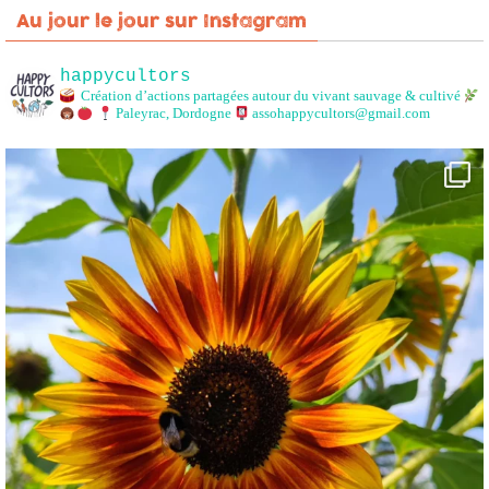
Au jour le jour sur Instagram
happycultors
Création d’actions partagées autour du vivant sauvage & cultivé
Paleyrac, Dordogne
assohappycultors@gmail.com