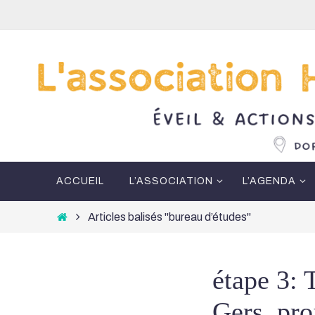
Passer
vers
le
contenu
Passer
ACCUEIL
L’ASSOCIATION
L’AGENDA
vers
le
Home
Articles balisés "bureau d’études"
contenu
étape 3: 
Gers, pro