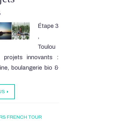
s
Étape 3
,
Toulou
 projets innovants :
aine, boulangerie bio &
US
RS FRENCH TOUR