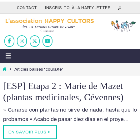
Passer
CONTACT
INSCRIS-TOI À LA HAPPY LETTER
vers
le
contenu
Home
Articles balisés "courage"
[ESP] Etapa 2 : Marie de Mazet
(plantas medicinales, Cévennes)
« Curarse con plantas no sirve de nada, hasta que lo
probamos » Acabo de pasar diez días en el proye…
EN SAVOIR PLUS