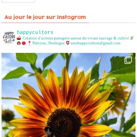
Au jour le jour sur Instagram
happycultors
Création d’actions partagées autour du vivant sauvage & cultivé
Paleyrac, Dordogne
assohappycultors@gmail.com