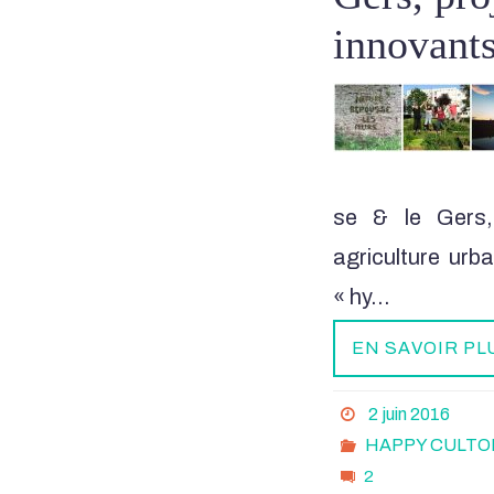
innovant
se & le Gers,
agriculture urb
« hy…
EN SAVOIR PL
2 juin 2016
HAPPY CULTO
2