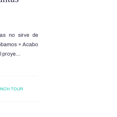
as no sirve de
robamos » Acabo
el proye…
ENCH TOUR