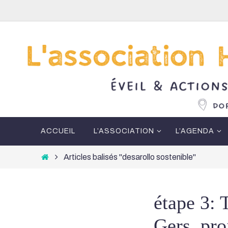
Passer
vers
le
contenu
Passer
ACCUEIL
L’ASSOCIATION
L’AGENDA
vers
le
Home
Articles balisés "desarollo sostenible"
contenu
étape 3: 
Gers, pro