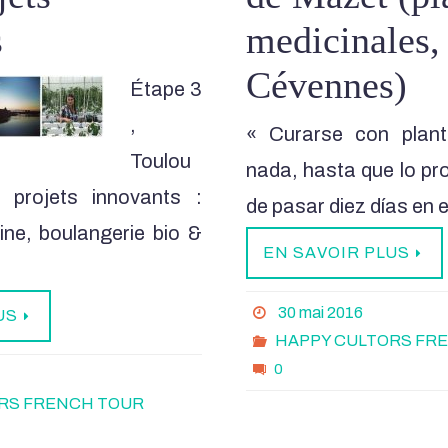
s
medicinales,
Cévennes)
Étape 3
,
« Curarse con plant
Toulou
nada, hasta que lo p
 projets innovants :
de pasar diez días en 
aine, boulangerie bio &
EN SAVOIR PLUS
30 mai 2016
US
HAPPY CULTORS FR
0
RS FRENCH TOUR