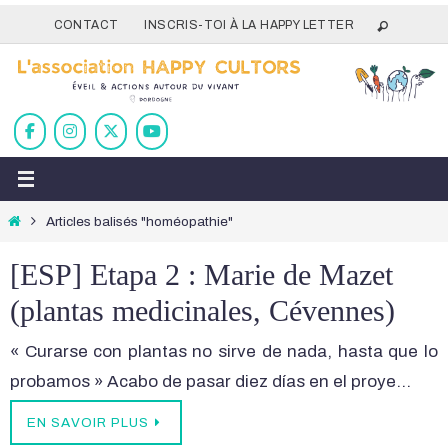
Passer
CONTACT
INSCRIS-TOI À LA HAPPY LETTER
vers
le
contenu
Home
Articles balisés "homéopathie"
[ESP] Etapa 2 : Marie de Mazet
(plantas medicinales, Cévennes)
« Curarse con plantas no sirve de nada, hasta que lo
probamos » Acabo de pasar diez días en el proye…
EN SAVOIR PLUS