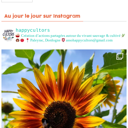
Au jour le jour sur Instagram
happycultors
Création d’actions partagées autour du vivant sauvage & cultivé
Paleyrac, Dordogne
assohappycultors@gmail.com