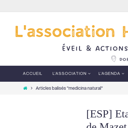
Passer
vers
le
contenu
Passer
ACCUEIL
L’ASSOCIATION
L’AGENDA
vers
le
Home
Articles balisés "medicina natural"
contenu
[ESP] Eta
de Mazet 