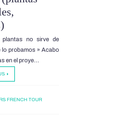
es,
)
 plantas no sirve de
e lo probamos » Acabo
as en el proye…
US
RS FRENCH TOUR