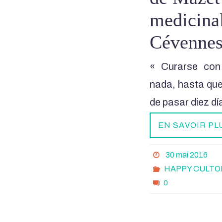
medicinal
Cévennes
« Curarse con
nada, hasta qu
de pasar diez dí
EN SAVOIR PL
30 mai 2016
HAPPY CULTO
0