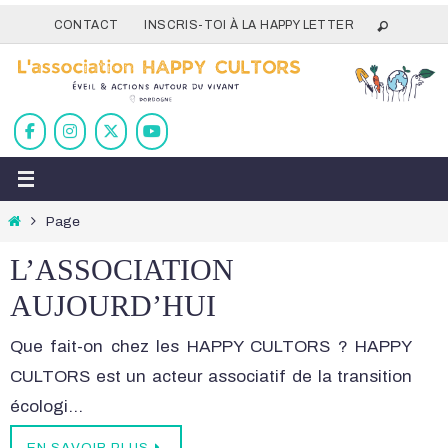
Passer
CONTACT
INSCRIS-TOI À LA HAPPY LETTER
vers
le
contenu
Home
Page
L’ASSOCIATION
AUJOURD’HUI
Que fait-on chez les HAPPY CULTORS ? HAPPY
CULTORS est un acteur associatif de la transition
écologi…
EN SAVOIR PLUS