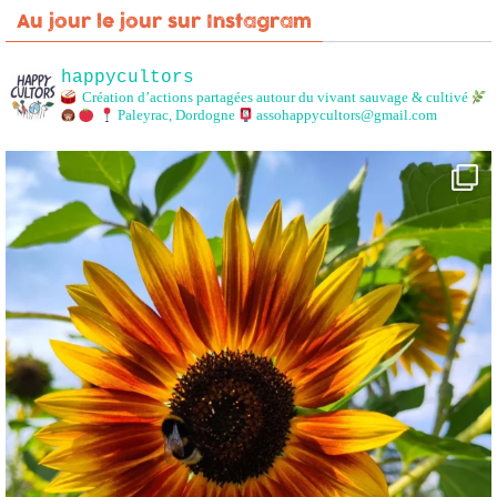
Au jour le jour sur Instagram
happycultors
Création d’actions partagées autour du vivant sauvage & cultivé
Paleyrac, Dordogne
assohappycultors@gmail.com