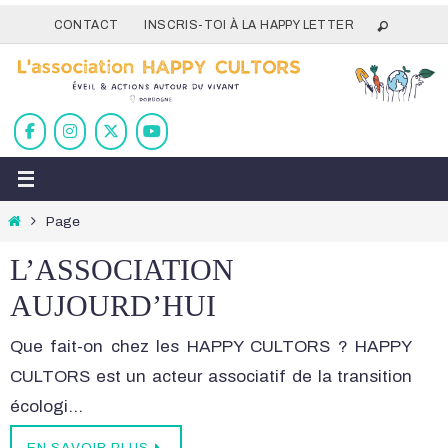
Passer
CONTACT
INSCRIS-TOI À LA HAPPY LETTER
vers
le
contenu
Home
Page
L’ASSOCIATION
AUJOURD’HUI
Que fait-on chez les HAPPY CULTORS ? HAPPY
CULTORS est un acteur associatif de la transition
écologi…
EN SAVOIR PLUS