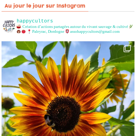
Au jour le jour sur Instagram
happycultors
Création d’actions partagées autour du vivant sauvage & cultivé
Paleyrac, Dordogne
assohappycultors@gmail.com