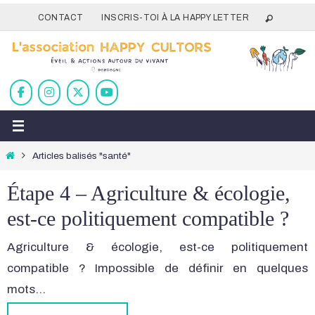
Passer
CONTACT
INSCRIS-TOI À LA HAPPY LETTER
vers
le
contenu
Home
Articles balisés "santé"
Étape 4 – Agriculture & écologie,
est-ce politiquement compatible ?
Agriculture & écologie, est-ce politiquement
compatible ? Impossible de définir en quelques
mots…