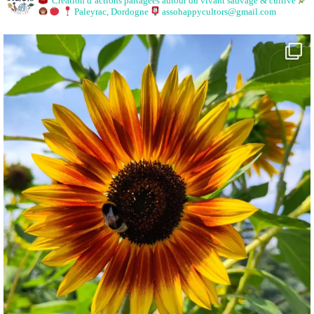
Création d’actions partagées autour du vivant sauvage & cultivé
Paleyrac, Dordogne
assohappycultors@gmail.com