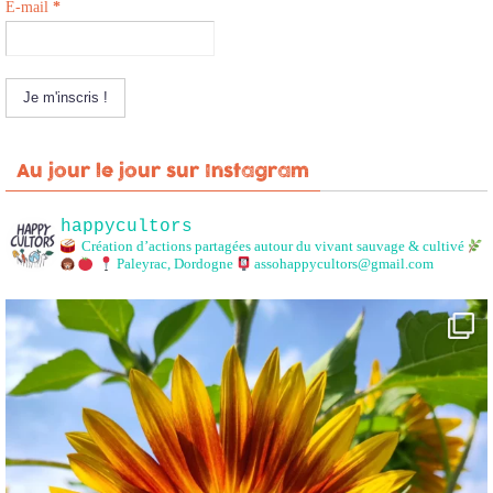
E-mail
*
Au jour le jour sur Instagram
happycultors
Création d’actions partagées autour du vivant sauvage & cultivé
Paleyrac, Dordogne
assohappycultors@gmail.com