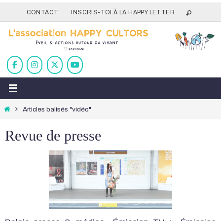
Passer
CONTACT
INSCRIS-TOI À LA HAPPY LETTER
vers
le
contenu
Home
Articles balisés "vidéo"
Revue de presse