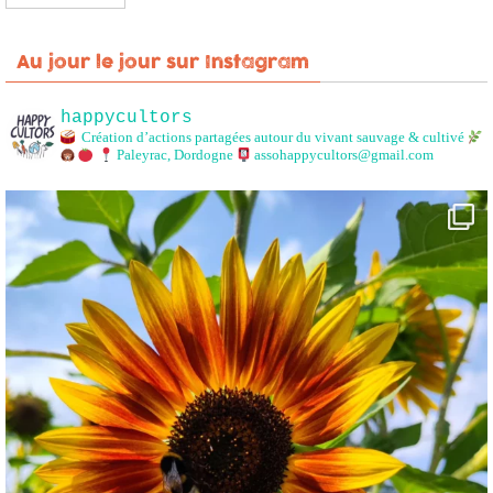
Au jour le jour sur Instagram
happycultors
Création d’actions partagées autour du vivant sauvage & cultivé
Paleyrac, Dordogne
assohappycultors@gmail.com