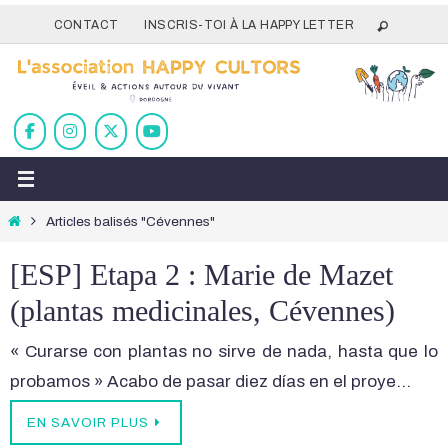
Passer
CONTACT
INSCRIS-TOI À LA HAPPY LETTER
vers
le
contenu
Home
Articles balisés "Cévennes"
[ESP] Etapa 2 : Marie de Mazet
(plantas medicinales, Cévennes)
« Curarse con plantas no sirve de nada, hasta que lo
probamos » Acabo de pasar diez días en el proye…
EN SAVOIR PLUS