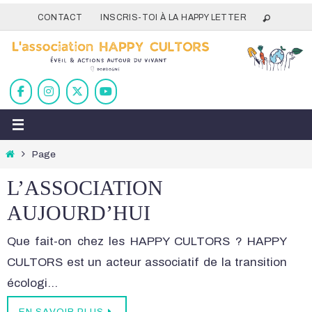
Passer
CONTACT
INSCRIS-TOI À LA HAPPY LETTER
vers
le
contenu
Home
Page
L’ASSOCIATION
AUJOURD’HUI
Que fait-on chez les HAPPY CULTORS ? HAPPY
CULTORS est un acteur associatif de la transition
écologi…
EN SAVOIR PLUS