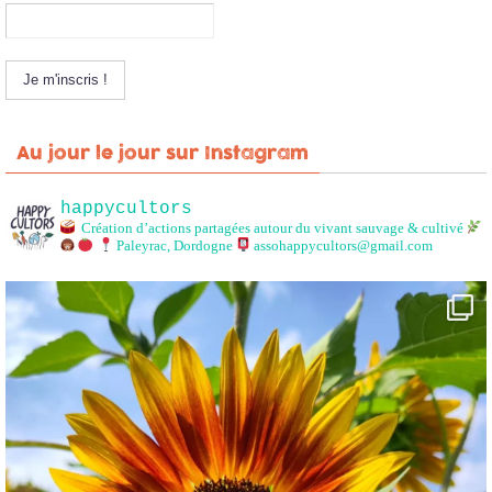
Au jour le jour sur Instagram
happycultors
Création d’actions partagées autour du vivant sauvage & cultivé
Paleyrac, Dordogne
assohappycultors@gmail.com